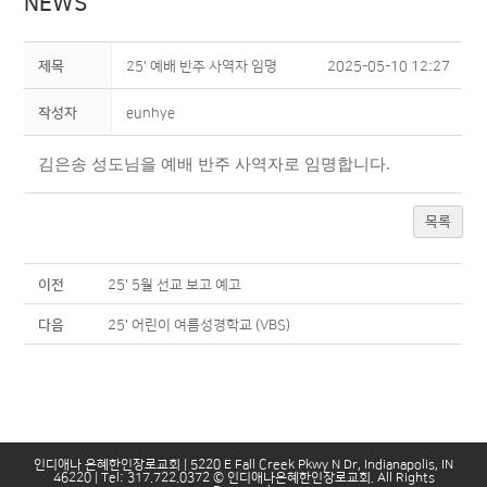
NEWS
제목
25' 예배 반주 사역자 임명
2025-05-10 12:27
작성자
eunhye
김은송 성도님을 예배 반주 사역자로 임명합니다.
목록
이전
25' 5월 선교 보고 예고
다음
25' 어린이 여름성경학교 (VBS)
인디애나 은혜한인장로교회 | 5220 E Fall Creek Pkwy N Dr, Indianapolis, IN
46220 | Tel: 317.722.0372 © 인디애나은혜한인장로교회. All Rights